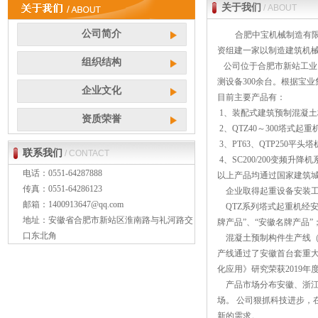
关于我们
/ ABOUT
公司简介
合肥中宝机械制造有限
资组建一家以制造建筑机
组织结构
公司位于合肥市新站工业园内
测设备300余台。根据宝
企业文化
目前主要产品有：
1、装配式建筑预制混凝
资质荣誉
2、QTZ40～300塔式
3、PT63、
Q
T
P250平
联系我们
/ CONTACT
4、SC200/200变频升降
电话：0551-64287888
以上产品均通过国家建筑
传真：0551-64286123
企业取得起重设备安装工
邮箱：
1400913647@qq.com
QTZ系列塔式起重机经安
地址：
安徽省合肥市
新站区淮南路与礼河路交
牌产品”、“安徽名牌产品”
口东北角
混凝土预制构件生产线（
产线
通过了安徽首台套重
化应用》研究荣获2019
产品市场分布安徽、浙江
场。 公司狠抓科技进步
新的需求。