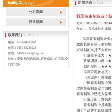
新闻动态
/ NEWS
公司新闻
我国装备制造业：技
行业新闻
时间：2012/3/28 13:32:
作者：中宝机械制造 来源：http:
联系我们
/ CONTACT
民营装备制造企业
电话：0551-64287888
政府长期青睐，更好地
传真：0551-64286123
兴规划的支持下大有作
邮箱：
1400913647@qq.com
行业变革压力：★
地址：
安徽省合肥市
新站区淮南路与礼河路交
政策调整力度：★
口东北角
创新空间：★★★
民营公司参与度：
《创业家》关注度
中国装备制造业近年
虑到装备制造业与国民
装备制造业已进入总量
行业诊断：方兴未
装备制造业是典型的
由于产品并非直接面对