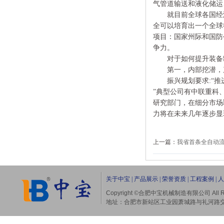
气管道输送和液化储运
就目前全球各国经济
全可以培育出一个全球
项目：国家州际和国防
争力。
对于如何提升装备制
第一，内部挖潜，
振兴规划要求:“推
”典型公司有中联重科
研究部门，在细分市场
力将在未来几年逐步显
上一篇：
我省首条全自动
关于中宝
|
产品展示
|
荣誉资质
|
工程案例
|
人
Copyright
©合肥中宝机械制造有限公司
All 
地址：合肥市新站区工业园萧城路与礼河路交口（